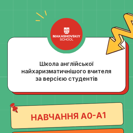
Школа англійської
найхаризматичнішого вчителя
за версією студентів
НАВЧАННЯ А0-А1
НАВЧАННЯ А1-А2
НАВЧАННЯ A2-B1