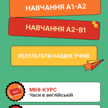
РЕЗУЛЬТАТИ НАШИХ УЧНІВ
МІНІ-КУРС
Часи в англійській
МІНІ-КУРС
Як подолати мовний барʼєр
БЕЗКОШТОВНИЙ
ОНЛАЙН-УРОК
для повних нулів
в англійській