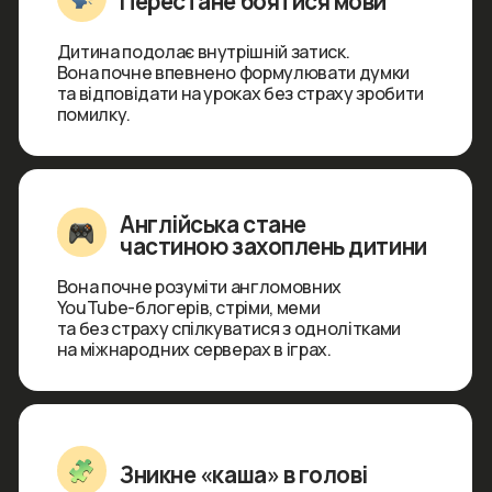
Зникне «каша» в голові
Кирило розкладе складну граматику
на пальцях через зрозумілу логіку та гумор.
Базові правила нарешті вибудуються в чітку
систему.
Результат для батьків
Повне порозуміння та спокій. Англійська
стає для дитини природною частиною
життя, а ви отримуєте впевненість, що
інвестуєте в її успіх та самостійність, де
кожен крок — у задоволення.