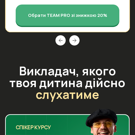
Можливість спокійно подорожувати
та знаходити друзів по всьому світі