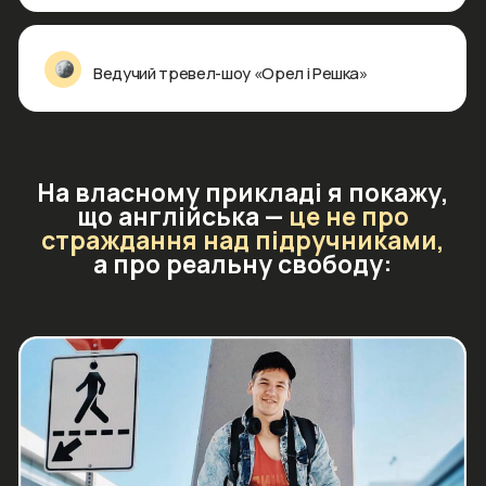
Повну готовність до навчання
у закордонних коледжах та вишах
Результати
моїх учнів
в Makashovskiy
School