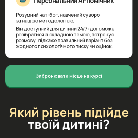
Обери ідеальний
формат навчання
для своєї дитини