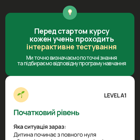
Потрібен результат, а не
навчання заради навчанння?
Поєднання онлайн-уроків у записі та живих
зустрічей з викладачем це найефективніший
спосіб подолати мовний бар'єр.
Ти дивишся теорію у зручний час,
а на практиці закріплюєш матеріал, задаєш
питання та нарешті починаєш говорити.
ЖИВЕ НАВЧАННЯ
З ВИКЛАДАЧЕМ: