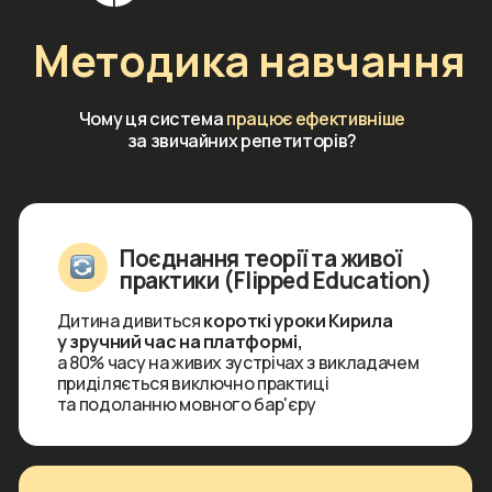
Microlearning — формат
під сучасне сприйняття
Уроки тривають до 30 хвилин.
Інформація подається динамічно,
тому дитина з легкою формою РДУГ
чи холерик не втомлюється після основної
школи та легко утримує концентрацію
Робота над живою вимовою
Ми не просто вчимо сухі правила.
Спеціальні розігріви (Warm up) та музичні
відпрацювання вчать дитину звучати
природно, як її улюблені англомовні блогери
Сучасні стандарти