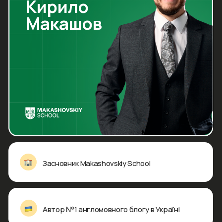
Розуміння улюблених блогерів,
ігор та серіалів в оригіналі