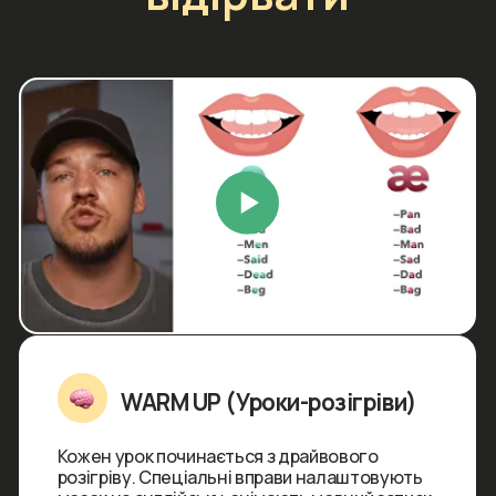
Тренажери конструкцій
Забудьте про переписування таблиць
у зошитах. Дитина відпрацьовує граматику
на інтерактивних онлайн-тренажерах
у телефоні, доводячи навичку побудови
речень до автоматизму.