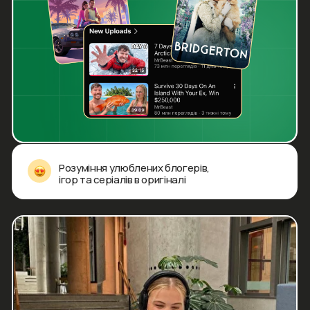
Залиш свої контакти, і наш
менеджер зв'яжеться з тобою
Відповість на всі запитання та допоможе
підібрати ідеальний формат навчання саме
під потреби твоєї дитини
Отримати консультацію