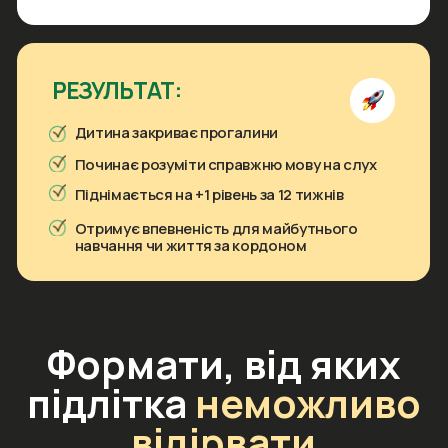
WARM UP (Уроки-розігріви)
Кожен урок починається з драйвового
розігріву. Спеціальні вправи налаштовують
мозок на англійську, знімають мовний затиск
і допомагають шліфувати вимову
з перших хвилин.