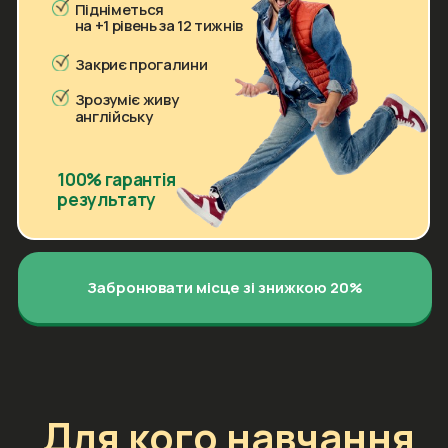
Зрозуміє живу
англійську
100% гарантія
результату
Забронювати місце зі знижкою 20%
Для кого навчання
в Makashovskiy
School?