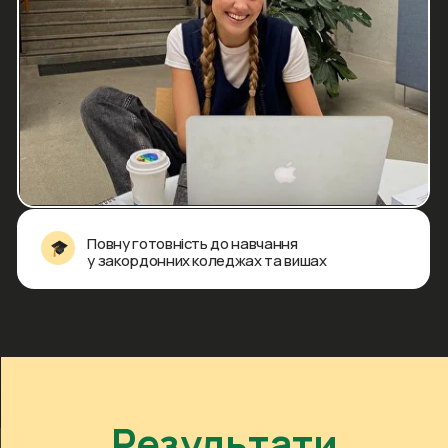
Подаруй своїй дитині
впевнену англійську для
успішного майбутнього
Забронюй
місце на курсі
прямо зараз
та забирай оновлену програму
нового покоління зі знижкою 20%