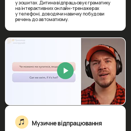
Персональний AI-помічник
Розумний чат-бот, навчений суворо
за нашою методологією.
Він доступний для дитини 24/7: допоможе
розібратися зі складною темою, потренує
розмову і підкаже правильний варіант без
жодного психологічного тиску чи оцінок.
Забронювати місце на курсі
Який рівень підійде
твоїй дитині?