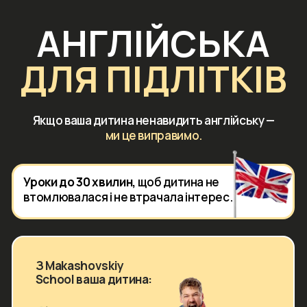
АНГЛІЙСЬКА
ДЛЯ ПІДЛІТКІВ
Якщо ваша дитина ненавидить англійську —
ми це виправимо.
Уроки до 30 хвилин,
щоб дитина не
втомлювалася і не втрачала інтерес.
З Makashovskiy
School ваша дитина:
Підніметься
на +1 рівень за 12 тижнів
Закриє прогалини