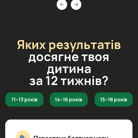
11–13 років
14–16 років
15–18 років
Перестане боятися мови
Дитина подолає внутрішній затиск.
Вона почне впевнено формулювати думки
та відповідати на уроках без страху зробити
помилку.
Англійська стане
частиною захоплень дитини
Вона почне розуміти англомовних
YouTube-блогерів, стріми, меми
та без страху спілкуватися з однолітками
на міжнародних серверах в іграх.