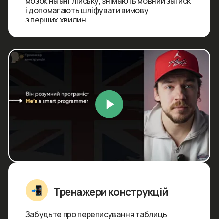
Музичне відпрацювання
Вивчаємо лексику та конструкції під
сучасний музичний ритм. Це перетворює
рутинне запам'ятовування слів на фан,
допомагає підліткам позбутися акценту та
звучати природно.