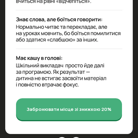
Забронювати місце зі знижкою 20%
Яких результатів
досягне твоя
дитина
за 12 тижнів?