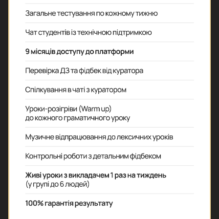
Ведучий тревел-шоу «Орел і Решка»
На власному прикладі я покажу,
що англійська —
це не про
страждання над підручниками,
а про реальну свободу: