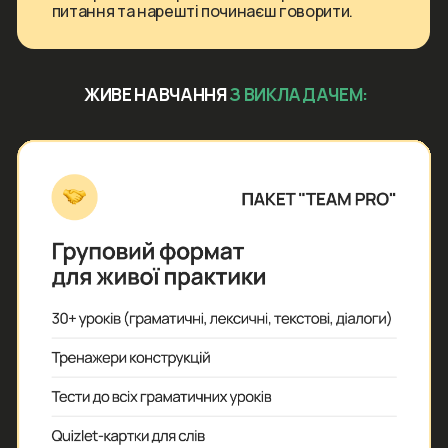
СПІКЕР КУРСУ
Кирило
Макашов
Засновник Makashovskiy School
Автор №1 англомовного блогу в Україні