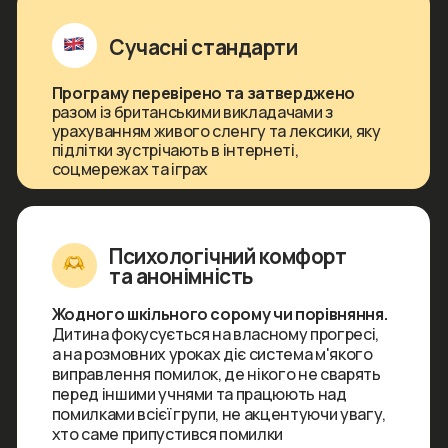
Починає розуміти справжню мову на слух
Піднімається на +1 рівень за 12 тижнів
Отримує впевненість для майбутнього
навчання чи життя за кордоном
Формати, від яких
підлітка
неможливо
відірвати