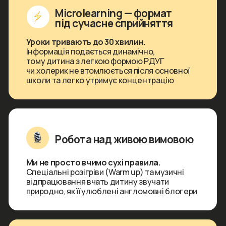
Програму перевірено та затверджено
разом із британськими викладачами з
урахуванням живого сленгу та лексики, яку
підлітки зустрічають в інтернеті,
соцмережах та іграх
Психологічний комфорт
та анонімність
Жодного шкільного сорому чи порівняння.
Дитина фокусується на власному прогресі,
а на розмовних уроках діє система м'якого
виправлення помилок, де нікого не сварять
перед іншими учнями та працюють над
помилками всієї групи, не акцентуючи увагу,
хто саме припустився помилки
РЕЗУЛЬТАТ:
Дитина закриває прогалини