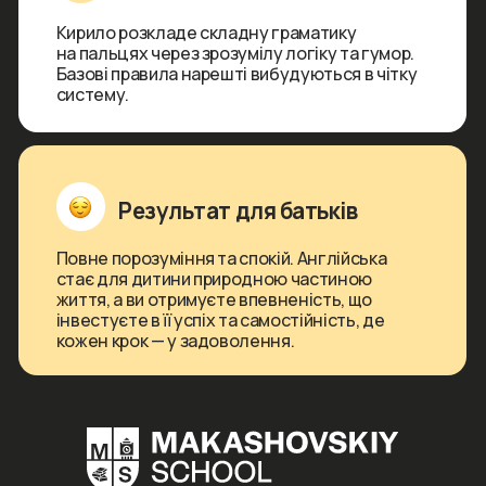
Методика навчання
Чому ця система
працює ефективніше
за звичайних репетиторів?
Поєднання теорії та живої
практики (Flipped Education)
Дитина дивиться
короткі уроки Кирила
у зручний час на платформі,
а 80% часу на живих зустрічах з викладачем
приділяється виключно практиці
та подоланню мовного бар'єру