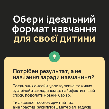
Обрати TEAM PRO зі знижкою 20%
Викладач, якого
твоя дитина дійсно
слухатиме