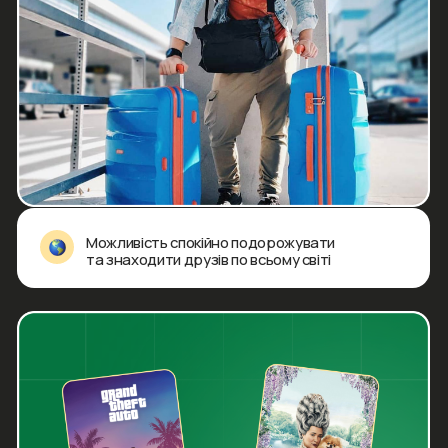
Договір оферти
Залишились
питання,
або не
можеш
обрати тариф?