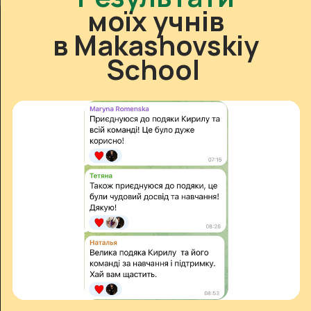
Кількість місць у розмовних
групах з викладачем
суворо обмежена:
ми набираємо до 6 підлітків у команду
для максимального результату та
комфорту
Забронювати місце зі знижкою
Відповіді на запитання,
які найчастіше
турбують батьків