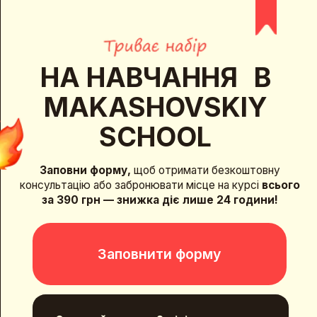
НА НАВЧАННЯ В
MAKASHOVSKIY
SCHOOL
Заповни форму,
щоб отримати безкоштовну
консультацію або забронювати місце на курсі
всього
за 390 грн — знижка діє лише 24 години!
Заповнити форму
Отримуй одразу 2 міні-
курси у подарунок:
Артиклі в англійській (повний розбір)
Як подолати мовний бар'єр:
техніка вільного спілкування
ВАРТІСТЬ ~980 ГРН