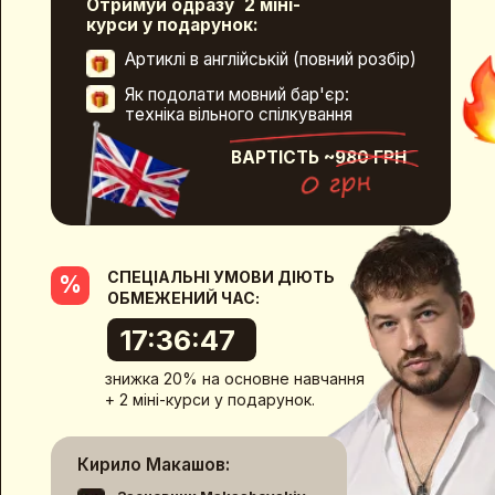
СПЕЦІАЛЬНІ УМОВИ ДІЮТЬ
%
ОБМЕЖЕНИЙ ЧАС:
17:36:47
знижка 20% на основне навчання
+ 2 міні-курси у подарунок.
Кирило Макашов:
Засновник Makashovskiy
School:
6000+ випускників та
№1 експертний блог України
про англійську (2 млн).
Договір оферти