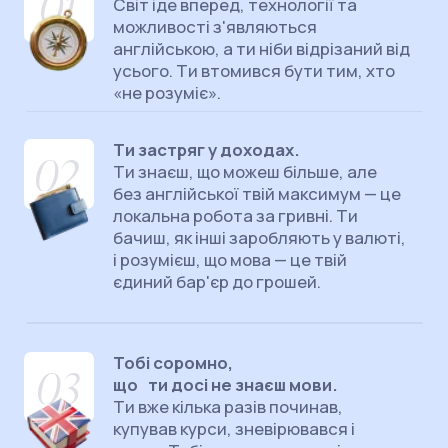
SCHOOL ТА ЕКСПЕРТ ІЗ
АНГЛІЙСЬКОЇ
Побудував навчання в Makashovskiy
School за міжнародними стандартами
.
В основі школи — перевірені світові
методики, які гарантують результат
кожному, хто йде за програмою
Створив систему, де зараз одночасно
навчаються 2000+ студентів.
Це
налагоджений освітній процес, який
щодня допомагає сотням людей
нарешті подолати мовний бар’єр та