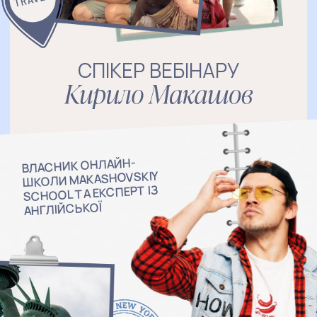
Відеоурок: «Чому за фільмами та
серіалами ти не вивчиш англійську»
Що всередині
Розбір головної пастки
«фонового» навчання та стратегія,
яка реально дає результат у 2026
році.
Як отримати
Просто зареєструйся на
безкоштовний урок 3 лютого, і
доступ до цього відео відкриється
автоматично після реєстрації.