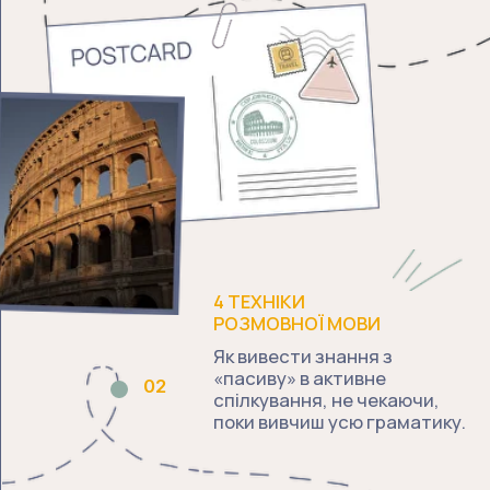
розкіш, а твоя життєва
необхідність для доступу до
міжнародної роботи, безпечних
подорожей та сучасних знань.
8 МІФІВ ПРО
04
ОПАНУВАННЯ МОВИ
Розбір фатальних помилок,
які змушували тебе
здаватися раніше. Ти
побачиш, чому «відсутність
хисту» — це міф, вигаданий
тими, хто вчив тебе за
застарілими підручниками
та методами.
СТРАТЕГІЯ «12 ТИЖНІВ»