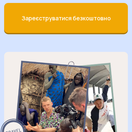
Зареєструватися безкоштовно
ЗАБЕРИ СВІЙ ПОДАРУНОК
Багато хто намагається
вчити англійську роками,
переглядаючи фільми в
оригіналі, але так і не
може зв'язати двох слів.
Ми розберемося, чому це
не працює.