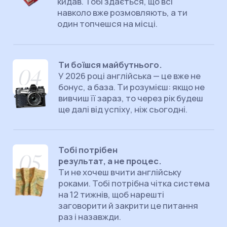
отримати нові можливості.
Провідний експерт, який у своєму
блозі навчає англійської майже
1 000 000 українців.
Практик із досвідом спілкування у
понад
50 країнах світу.
Як ведучий
«Орла і Решки» та людина з 5-річним
досвідом життя в англомовному
середовищі, він вчить мові для
реального життя, а не для підручників.
АНГЛІЙСЬКА — ЦЕ НЕ ПРО
ЗАЗУБРЮВАННЯ ПРАВИЛ, А ПРО
ВАШУ ОСОБИСТУ СВОБОДУ.
В Makashovskiy School ми даємо
чітку систему, яка дозволяє
перестати роками "вчити" мову і
нарешті отримати зрозумілий
інструмент для життя та роботи.
Це шлях до результату, який ви
відчуєте вже з перших занять