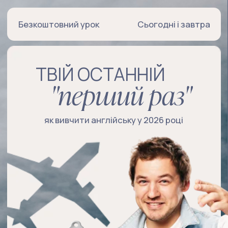
Безкоштовний урок
Сьогодні і завтра
ТВІЙ ОСТАННІЙ
як вивчити англійську у 2026 році
На безкоштовному уроці я
покажу систему, яка
допоможе тобі вийти на
і
рівень А1 за 12 тижнів
нарешті заговорити, а не
просто вчити правила.