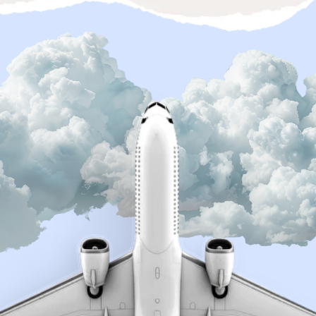
Тобі соромно,
що ти досі не знаєш мови.
Ти вже кілька разів починав,
купував курси, зневірювався і
кидав. Тобі здається, що всі
навколо вже розмовляють, а ти
один топчешся на місці.
Ти боїшся майбутнього.
У 2026 році англійська — це вже не
бонус, а база. Ти розумієш: якщо не
вивчиш її зараз, то через рік будеш
ще далі від успіху, ніж сьогодні.
Тобі потрібен
результат, а не процес.
Ти не хочеш вчити англійську
роками. Тобі потрібна чітка система
на 12 тижнів, щоб нарешті
заговорити й закрити це питання
раз і назавжди.
Зареєструватися безкоштовно