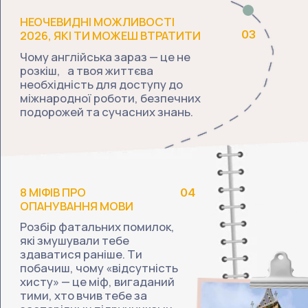
Твій покроковий план виходу на
05
рівень А1. Ти чітко побачиш свій
шлях на найближчі 3 місяці: від
повного нерозуміння до
впевнених перших діалогів.
ПРИБЕРЕМО СКЛАДНУ
ТЕОРІЮ І ЗАЛИШИМО ТІЛЬКИ
КОНКРЕТНІ КРОКИ,
Твій покроковий план виходу на
Ти чітко побачиш свій
рівень А1.
від
шлях на найближчі 3 місяці:
повного нерозуміння до
впевнених перших діалогів.
Зареєструватися безкоштовно