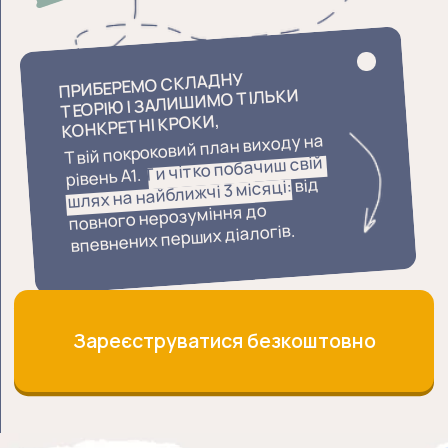
ЦЕЙ УРОК ДЛЯ ТЕБЕ,
Ти почуваєшся безпорадним.
Світ іде вперед, технології та
можливості з'являються
англійською, а ти ніби відрізаний від
усього. Ти втомився бути тим, хто
«не розуміє».
Ти застряг у доходах.
Ти знаєш, що можеш більше, але
без англійської твій максимум — це
локальна робота за гривні. Ти
бачиш, як інші заробляють у валюті,
і розумієш, що мова — це твій
єдиний бар'єр до грошей.