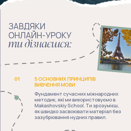
Makashovskiy School. Ти зрозумієш,
як швидко засвоювати матеріал без
зазубрювання нудних правил.
4 ТЕХНІКИ
РОЗМОВНОЇ МОВИ
Як вивести знання з
«пасиву» в активне
02
спілкування, не чекаючи,
поки вивчиш усю граматику.
НЕОЧЕВИДНІ МОЖЛИВОСТІ
2026, ЯКІ ТИ МОЖЕШ ВТРАТИТИ
03
Чому англійська зараз — це не