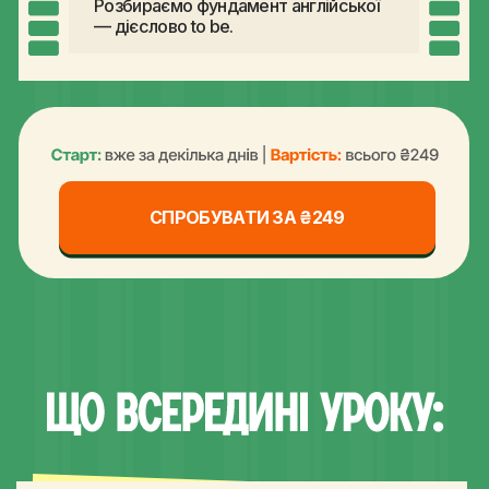
10-15 хвилин
Вчимо базові привітання та вмикаємося
в розмову без стресу через міні-діалоги.
15 хвилин