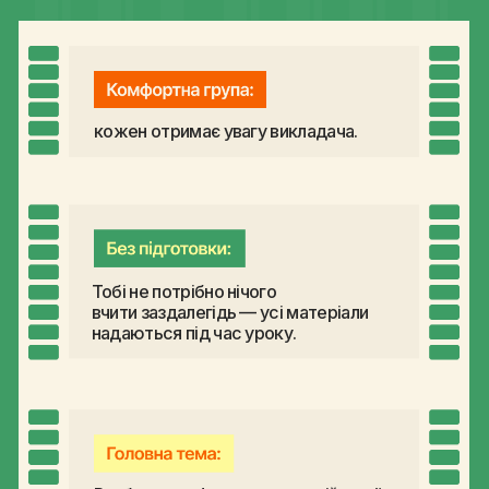
Тобі не потрібно нічого
вчити заздалегідь — усі матеріали
надаються під час уроку.
Розбираємо фундамент англійської
— дієслово to be.
СПРОБУВАТИ ЗА ₴249