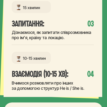
СПРОБУВАТИ ЗА ₴249
Договір оферти
Усі, хто відвідає пробний урок,
отримають ексклюзивну знижку
на повний курс А1 від Makashovskiy
School.