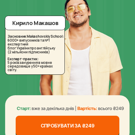
Кирило Макашов
Засновник Makashovskiy School:
6000+ випускників та №1
експертний
блог України про англійську
(2 мільйони підписників)
Експерт-практик:
5 років занурення в мовне
середовище у 50+ країнах
світу.
СПРОБУВАТИ ЗА ₴249