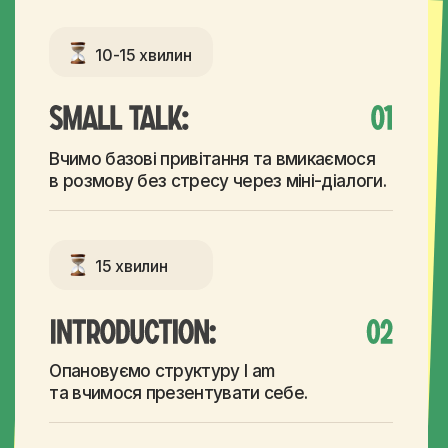
Опановуємо структуру I am
та вчимося презентувати себе.
15 хвилин
Дізнаємося, як запитати співрозмовника
про ім'я, країну та локацію.
10-15 хвилин
Вчимося розмовляти про інших
за допомогою структур He is / She is.