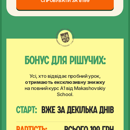
СПРОБУВАТИ ЗА ₴199
Отримай доступ до навчання та всю
необхідну інформацію в нашому Telegram-боті
одразу після реєстрації.