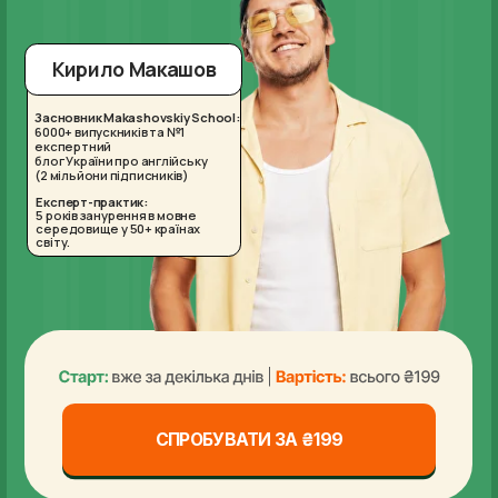
Кирило Макашов
новник Makashovskiy School:
0+ випускників та №1
пертний
г України про англійську
мільйони підписників)
перт-практик:
оків занурення в мовне
едовище у 50+ країнах
у.
СПРОБУВАТИ ЗА ₴199