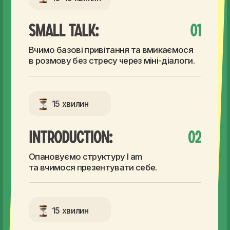
Опановуємо структуру I am
та вчимося презентувати себе.
15 хвилин
Дізнаємося, як запитати співрозмовника
про ім'я, країну та локацію.
10-15 хвилин
Вчимося розмовляти про інших
за допомогою структур He is / She is.