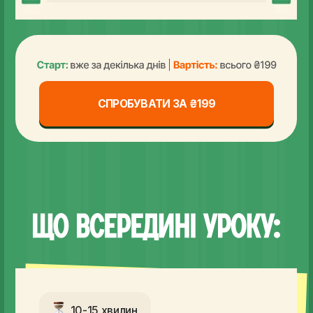
10-15 хвилин
Вчимо базові привітання та вмикаємося
в розмову без стресу через міні-діалоги.
15 хвилин