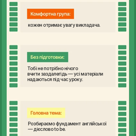
Тобі не потрібно нічого
вчити заздалегідь — усі матеріали
надаються під час уроку.
Розбираємо фундамент англійської
— дієслово to be.
СПРОБУВАТИ ЗА ₴199