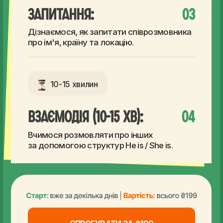
СПРОБУВАТИ ЗА ₴199
Усі, хто відвідає пробний урок,
отримають ексклюзивну знижку
на повний курс А1 від Makashovskiy
School.